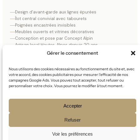
Design d’avant-garde aux lignes épurées
Îlot central convivial avec tabourets
Poignées encastrées invisibles
Meubles ouverts et vitrines décoratives
Conception et pose par Concept Alpin
Artisan local Hautes-Alpes depuis 20 ans
Devis gratuit à domicile
Gérer le consentement
Nous utilisons des cookies nécessaires au fonctionnement du site et, avec
votre accord, des cookies publicitaires pour mesurer l’efficacité de nos
DEMANDER UN DEVIS
campagnes Google Ads. Vous pouvez tout accepter, tout refuser ou
personnaliser votre choix. Vous pourrez le modifier à tout moment.
VOIR TOUTES LES CUISINES
Accepter
Refuser
Voir les préférences