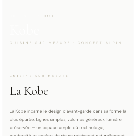
CUISINES
/
KOBE
Kobe
CUISINE SUR MESURE · CONCEPT ALPIN
CUISINE SUR MESURE
La Kobe
La Kobe incarne le design d’avant-garde dans sa forme la
plus épurée. Lignes simples, volumes généreux, lumière
préservée — un espace ample où technologie,
modernité et confort de vie se rejoignent naturellement.